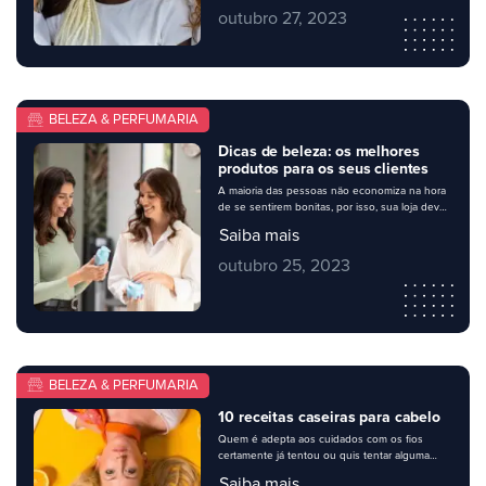
pessoa entender bem como cuidar direitinho
outubro 27, 2023
dos seus fios, escolhendo os melhores
produtos e rotinas de tratamento. Na sua
perfumaria, é importante apresentar uma
variedade de […]
BELEZA & PERFUMARIA
Dicas de beleza: os melhores
produtos para os seus clientes
A maioria das pessoas não economiza na hora
de se sentirem bonitas, por isso, sua loja deve
conter um bom mix de produtos de perfumaria
Saiba mais
– e, de quebra, combiná-los com dicas de
beleza úteis para. Mas, se ao comprar os itens
outubro 25, 2023
para abastecer seu estoque, você sente
dúvidas sobre o que escolher para o […]
BELEZA & PERFUMARIA
10 receitas caseiras para cabelo
Quem é adepta aos cuidados com os fios
certamente já tentou ou quis tentar alguma
receita caseira para deixá-los mais bonitos.
Saiba mais