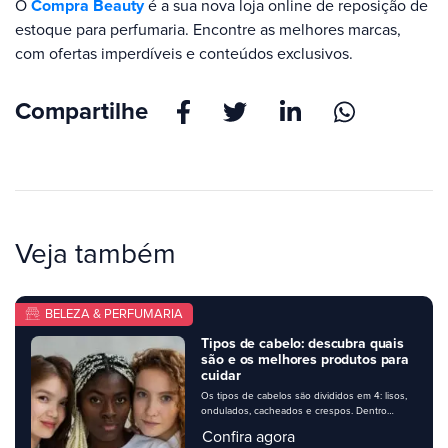
O
Compra Beauty
é a sua nova loja online de reposição de
estoque para perfumaria. Encontre as melhores marcas,
com ofertas imperdíveis e conteúdos exclusivos.
Compartilhe
Veja também
BELEZA & PERFUMARIA
Tipos de cabelo: descubra quais
são e os melhores produtos para
cuidar
Os tipos de cabelos são divididos em 4: lisos,
ondulados, cacheados e crespos. Dentro
dessas categorias, há 3 subcategorias para
Confira agora
cada. Toda essa divisão ajuda na hora de cada