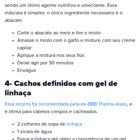
sendo um ótimo agente nutritivo e umectante. Essa
máscara é simples: o único ingrediente necessário é o
abacate.
Corte o abacate ao meio e tire o miolo
Amasse o miolo com o garfo e misture com seu creme
capilar
Aplique a mistura nos seus fios
Deixe agir por 30 minutos
Enxágue
4- Cachos definidos com gel de
linhaça
Essa receita foi recomendada pela ex-BBB Thelma Assis
, e
é ótima para cabelos crespos e cacheados.
2 colheres de sopa de
linhaça
1 xícara de água
Ferva a linhaça até obter a consistência de um gel