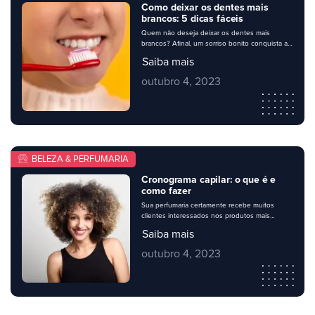
Como deixar os dentes mais
brancos: 5 dicas fáceis
Quem não deseja deixar os dentes mais
brancos? Afinal, um sorriso bonito conquista a
simpatia e a admiração de todos. No entanto,
Saiba mais
muitas pessoas se sentem inseguras ao
sorrirem por sofrerem com dentes amarelados
outubro 4, 2023
ou manchados. Existem vários procedimentos
e tratamentos para resolver o problema, mas
algumas dicas simples podem ajudar a deixar
os dentes […]
BELEZA & PERFUMARIA
Cronograma capilar: o que é e
como fazer
Sua perfumaria certamente recebe muitos
clientes interessados nos produtos mais
adequados para tratamentos capilares, e entre
Saiba mais
eles, muitos podem chegar com essa dúvida: o
que é cronograma capilar e como fazer? Ter
outubro 4, 2023
conhecimento do assunto e saber auxiliar seus
clientes fará toda a diferença para o seu
negócio. Além de demonstrar que você e sua
[…]