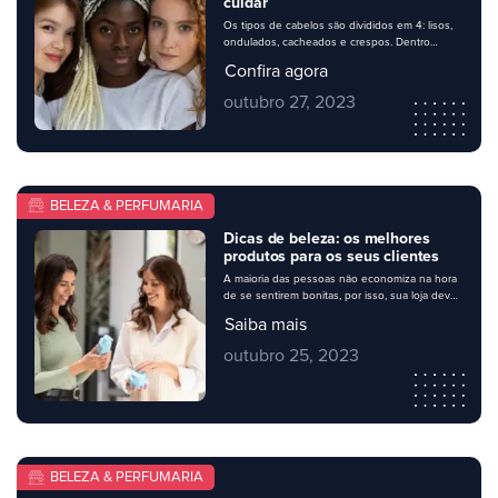
cuidar
Os tipos de cabelos são divididos em 4: lisos,
ondulados, cacheados e crespos. Dentro
dessas categorias, há 3 subcategorias para
Confira agora
cada. Toda essa divisão ajuda na hora de cada
pessoa entender bem como cuidar direitinho
outubro 27, 2023
dos seus fios, escolhendo os melhores
produtos e rotinas de tratamento. Na sua
perfumaria, é importante apresentar uma
variedade de […]
BELEZA & PERFUMARIA
Dicas de beleza: os melhores
produtos para os seus clientes
A maioria das pessoas não economiza na hora
de se sentirem bonitas, por isso, sua loja deve
conter um bom mix de produtos de perfumaria
Saiba mais
– e, de quebra, combiná-los com dicas de
beleza úteis para. Mas, se ao comprar os itens
outubro 25, 2023
para abastecer seu estoque, você sente
dúvidas sobre o que escolher para o […]
BELEZA & PERFUMARIA