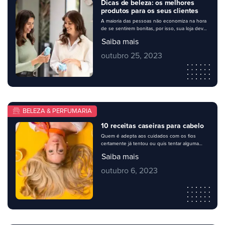
Dicas de beleza: os melhores
produtos para os seus clientes
A maioria das pessoas não economiza na hora
de se sentirem bonitas, por isso, sua loja deve
conter um bom mix de produtos de perfumaria
Saiba mais
– e, de quebra, combiná-los com dicas de
beleza úteis para. Mas, se ao comprar os itens
outubro 25, 2023
para abastecer seu estoque, você sente
dúvidas sobre o que escolher para o […]
BELEZA & PERFUMARIA
10 receitas caseiras para cabelo
Quem é adepta aos cuidados com os fios
certamente já tentou ou quis tentar alguma
receita caseira para deixá-los mais bonitos.
Saiba mais
Muitas mulheres preferem usar ingredientes
naturais, aproveitando as propriedades que a
outubro 6, 2023
natureza oferece e aliando-as aos produtos
convencionais. Você, dono e gestor de
perfumaria ou mercado, com certeza irá
surpreender e agradar sua clientela […]