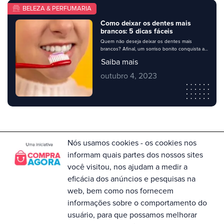
BELEZA & PERFUMARIA
Como deixar os dentes mais
brancos: 5 dicas fáceis
Quem não deseja deixar os dentes mais
brancos? Afinal, um sorriso bonito conquista a
simpatia e a admiração de todos. No entanto,
Saiba mais
muitas pessoas se sentem inseguras ao
sorrirem por sofrerem com dentes amarelados
outubro 4, 2023
ou manchados. Existem vários procedimentos
e tratamentos para resolver o problema, mas
algumas dicas simples podem ajudar a deixar
os dentes […]
Nós usamos cookies - os cookies nos
informam quais partes dos nossos sites
Para dúvidas no Compra Agora entre em
contato com a Central de Atendimento no
você visitou, nos ajudam a medir a
telefone 0800 055 0073. Horário de
eficácia dos anúncios e pesquisas na
Funcionamento: Segunda à Sexta, das
09h às 18h
web, bem como nos fornecem
informações sobre o comportamento do
usuário, para que possamos melhorar
HOME
SOBRE NÓS