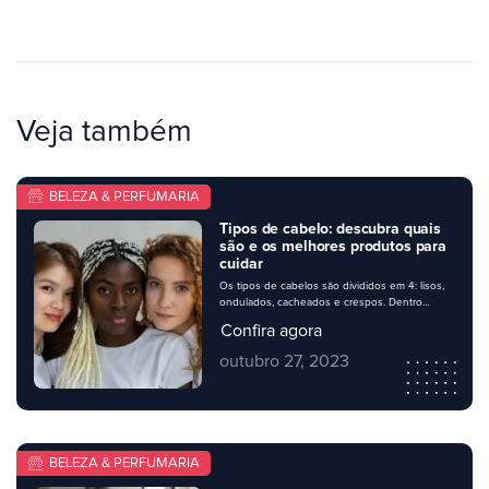
Veja também
BELEZA & PERFUMARIA
Tipos de cabelo: descubra quais
são e os melhores produtos para
cuidar
Os tipos de cabelos são divididos em 4: lisos,
ondulados, cacheados e crespos. Dentro
dessas categorias, há 3 subcategorias para
Confira agora
cada. Toda essa divisão ajuda na hora de cada
pessoa entender bem como cuidar direitinho
outubro 27, 2023
dos seus fios, escolhendo os melhores
produtos e rotinas de tratamento. Na sua
perfumaria, é importante apresentar uma
variedade de […]
BELEZA & PERFUMARIA