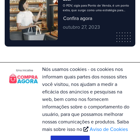
O PDV, sigla para Ponto de Venda, é um ponto
extra, que surge como uma estratégia para
vender mais, dentro do seu ponto permanente
Confira agora
– sua loja. Os pontos de venda são locais de
destaque para exposições diferenciadas de
outubro 27, 2023
produtos, que chamam mais atenção por
ficarem em evidência. Ao longo do post você
vai entender […]
Nós usamos cookies - os cookies nos
informam quais partes dos nossos sites
Para dúvidas no Compra Agora entre em
contato com a Central de Atendimento no
você visitou, nos ajudam a medir a
telefone 0800 055 0073. Horário de
eficácia dos anúncios e pesquisas na
Funcionamento: Segunda à Sexta, das
09h às 18h
web, bem como nos fornecem
informações sobre o comportamento do
usuário, para que possamos melhorar
HOME
SOBRE NÓS
nossas comunicações e produtos. Saiba
mais sobre isso no
Aviso de Cookies
Compra Agora © Copyright 2020