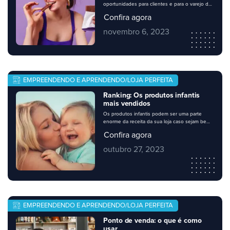
oportunidades para clientes e para o varejo de
vizinhança. Nessa época, muitos consumidores
Confira agora
se organizam para abastecer a despensa. Os
supermercados têm desempenhado um bom
novembro 6, 2023
papel na oferta de produtos que já são parte
do dia a dia do consumidor, a preços muito
mais favoráveis. Pensando nisso, […]
EMPREENDENDO E APRENDENDO/LOJA PERFEITA
Ranking: Os produtos infantis
mais vendidos
Os produtos infantis podem ser uma parte
enorme da receita da sua loja caso sejam bem
explorados. Eles são procurados o ano inteiro,
Confira agora
mas a busca por eles aumenta em datas
especiais como o dia das crianças. Existem
outubro 27, 2023
produtos infantis que são campeões de
vendas, e é nesses que sua loja deve investir.
Para saber […]
EMPREENDENDO E APRENDENDO/LOJA PERFEITA
Ponto de venda: o que é como
usar