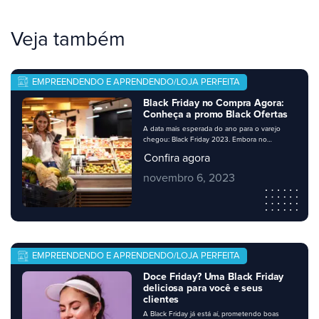
Veja também
EMPREENDENDO E APRENDENDO/LOJA PERFEITA
Black Friday no Compra Agora:
Conheça a promo Black Ofertas
A data mais esperada do ano para o varejo
chegou: Black Friday 2023. Embora no
calendário a data esteja marcada para o dia 24
Confira agora
de novembro, muitos negócios apostam no
Black November ou Black Week, com diversas
novembro 6, 2023
promoções ao longo do mês ou da semana.
Seu negócio precisa estar preparado, e é claro
que, como […]
EMPREENDENDO E APRENDENDO/LOJA PERFEITA
Doce Friday? Uma Black Friday
deliciosa para você e seus
clientes
A Black Friday já está aí, prometendo boas