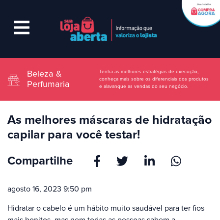
Tenha as melhores estratégias de execução,
Beleza &
conheça mais sobre os diferenciais dos produtos
Perfumaria
e alavanque as vendas do seu negócio.
As melhores máscaras de hidratação
capilar para você testar!
Compartilhe
agosto 16, 2023 9:50 pm
Hidratar o cabelo é um hábito muito saudável para ter fios
mais bonitos, mas nem todas as pessoas sabem a