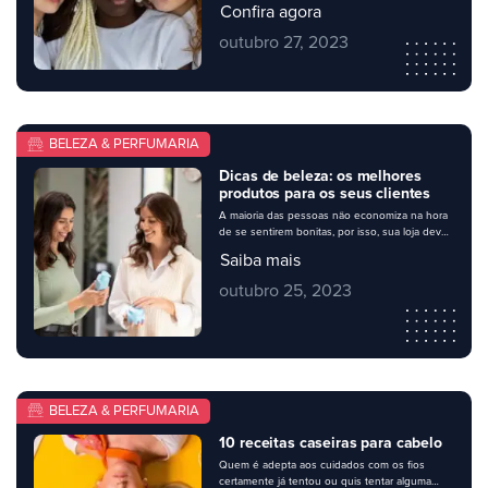
Confira agora
cada. Toda essa divisão ajuda na hora de cada
pessoa entender bem como cuidar direitinho
outubro 27, 2023
dos seus fios, escolhendo os melhores
produtos e rotinas de tratamento. Na sua
perfumaria, é importante apresentar uma
variedade de […]
BELEZA & PERFUMARIA
Dicas de beleza: os melhores
produtos para os seus clientes
A maioria das pessoas não economiza na hora
de se sentirem bonitas, por isso, sua loja deve
conter um bom mix de produtos de perfumaria
Saiba mais
– e, de quebra, combiná-los com dicas de
beleza úteis para. Mas, se ao comprar os itens
outubro 25, 2023
para abastecer seu estoque, você sente
dúvidas sobre o que escolher para o […]
BELEZA & PERFUMARIA
10 receitas caseiras para cabelo
Quem é adepta aos cuidados com os fios
certamente já tentou ou quis tentar alguma