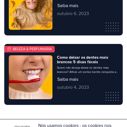
receita caseira para deixá-los mais bonitos.
Saiba mais
Muitas mulheres preferem usar ingredientes
naturais, aproveitando as propriedades que a
outubro 6, 2023
natureza oferece e aliando-as aos produtos
convencionais. Você, dono e gestor de
perfumaria ou mercado, com certeza irá
surpreender e agradar sua clientela […]
BELEZA & PERFUMARIA
Como deixar os dentes mais
brancos: 5 dicas fáceis
Quem não deseja deixar os dentes mais
brancos? Afinal, um sorriso bonito conquista a
simpatia e a admiração de todos. No entanto,
Saiba mais
muitas pessoas se sentem inseguras ao
sorrirem por sofrerem com dentes amarelados
outubro 4, 2023
ou manchados. Existem vários procedimentos
e tratamentos para resolver o problema, mas
algumas dicas simples podem ajudar a deixar
os dentes […]
Nós usamos cookies - os cookies nos