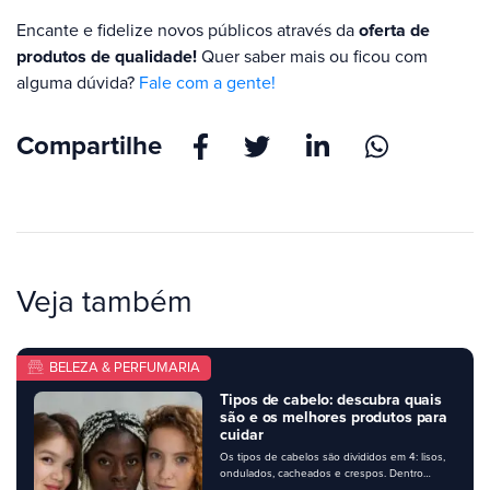
Encante e fidelize novos públicos através da
oferta de
produtos de qualidade!
Quer saber mais ou ficou com
alguma dúvida?
Fale com a gente!
Compartilhe
Veja também
BELEZA & PERFUMARIA
Tipos de cabelo: descubra quais
são e os melhores produtos para
cuidar
Os tipos de cabelos são divididos em 4: lisos,
ondulados, cacheados e crespos. Dentro
dessas categorias, há 3 subcategorias para