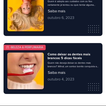
Quem é adepta aos cuidados com os fios
certamente já tentou ou quis tentar alguma
receita caseira para deixá-los mais bonitos.
Saiba mais
Muitas mulheres preferem usar ingredientes
naturais, aproveitando as propriedades que a
outubro 6, 2023
natureza oferece e aliando-as aos produtos
convencionais. Você, dono e gestor de
perfumaria ou mercado, com certeza irá
surpreender e agradar sua clientela […]
BELEZA & PERFUMARIA
Como deixar os dentes mais
brancos: 5 dicas fáceis
Quem não deseja deixar os dentes mais
brancos? Afinal, um sorriso bonito conquista a
simpatia e a admiração de todos. No entanto,
Saiba mais
muitas pessoas se sentem inseguras ao
sorrirem por sofrerem com dentes amarelados
outubro 4, 2023
ou manchados. Existem vários procedimentos
e tratamentos para resolver o problema, mas
algumas dicas simples podem ajudar a deixar
os dentes […]