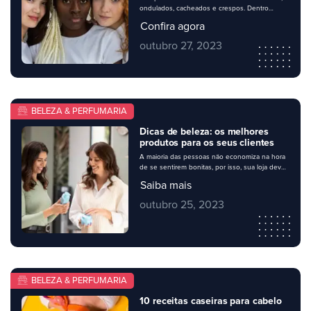
ondulados, cacheados e crespos. Dentro
dessas categorias, há 3 subcategorias para
Confira agora
cada. Toda essa divisão ajuda na hora de cada
pessoa entender bem como cuidar direitinho
outubro 27, 2023
dos seus fios, escolhendo os melhores
produtos e rotinas de tratamento. Na sua
perfumaria, é importante apresentar uma
variedade de […]
BELEZA & PERFUMARIA
Dicas de beleza: os melhores
produtos para os seus clientes
A maioria das pessoas não economiza na hora
de se sentirem bonitas, por isso, sua loja deve
conter um bom mix de produtos de perfumaria
Saiba mais
– e, de quebra, combiná-los com dicas de
beleza úteis para. Mas, se ao comprar os itens
outubro 25, 2023
para abastecer seu estoque, você sente
dúvidas sobre o que escolher para o […]
BELEZA & PERFUMARIA
10 receitas caseiras para cabelo