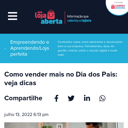
Empreendendo e
Conteúdos sobre como administrar e desenvolver
bem a sua empresa. Treinamentos, dicas de
Aprendendo/Loja
gestão, notícias sobre o mundo digital e muito
perfeita
mais!
Como vender mais no Dia dos Pais:
veja dicas
Compartilhe
julho 13, 2022 6:13 pm