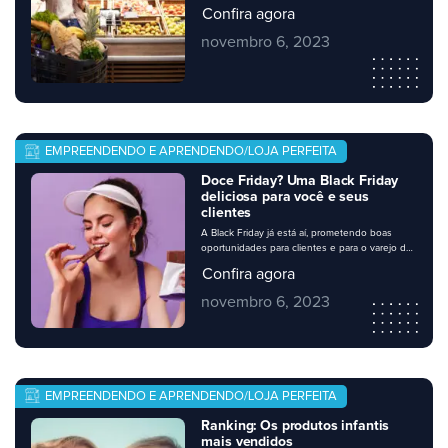
calendário a data esteja marcada para o dia 24
Confira agora
de novembro, muitos negócios apostam no
Black November ou Black Week, com diversas
novembro 6, 2023
promoções ao longo do mês ou da semana.
Seu negócio precisa estar preparado, e é claro
que, como […]
EMPREENDENDO E APRENDENDO/LOJA PERFEITA
Doce Friday? Uma Black Friday
deliciosa para você e seus
clientes
A Black Friday já está aí, prometendo boas
oportunidades para clientes e para o varejo de
vizinhança. Nessa época, muitos consumidores
Confira agora
se organizam para abastecer a despensa. Os
supermercados têm desempenhado um bom
novembro 6, 2023
papel na oferta de produtos que já são parte
do dia a dia do consumidor, a preços muito
mais favoráveis. Pensando nisso, […]
EMPREENDENDO E APRENDENDO/LOJA PERFEITA
Ranking: Os produtos infantis
mais vendidos