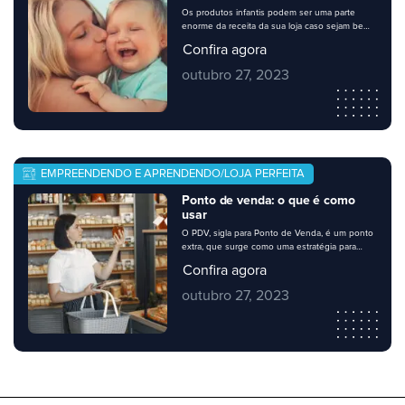
Os produtos infantis podem ser uma parte
enorme da receita da sua loja caso sejam bem
explorados. Eles são procurados o ano inteiro,
Confira agora
mas a busca por eles aumenta em datas
especiais como o dia das crianças. Existem
outubro 27, 2023
produtos infantis que são campeões de
vendas, e é nesses que sua loja deve investir.
Para saber […]
EMPREENDENDO E APRENDENDO/LOJA PERFEITA
Ponto de venda: o que é como
usar
O PDV, sigla para Ponto de Venda, é um ponto
extra, que surge como uma estratégia para
vender mais, dentro do seu ponto permanente
Confira agora
– sua loja. Os pontos de venda são locais de
destaque para exposições diferenciadas de
outubro 27, 2023
produtos, que chamam mais atenção por
ficarem em evidência. Ao longo do post você
vai entender […]