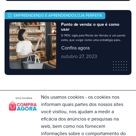
EMPREENDENDO E APRENDENDO/LOJA PERFEITA
Ponto de venda: o que é como
usar
O PDV, sigla para Ponto de Venda, é um ponto
extra, que surge como uma estratégia para
vender mais, dentro do seu ponto permanente
Confira agora
– sua loja. Os pontos de venda são locais de
destaque para exposições diferenciadas de
outubro 27, 2023
produtos, que chamam mais atenção por
ficarem em evidência. Ao longo do post você
vai entender […]
Nós usamos cookies - os cookies nos
informam quais partes dos nossos sites
Para dúvidas no Compra Agora entre em
contato com a Central de Atendimento no
você visitou, nos ajudam a medir a
telefone 0800 055 0073. Horário de
eficácia dos anúncios e pesquisas na
Funcionamento: Segunda à Sexta, das
09h às 18h
web, bem como nos fornecem
informações sobre o comportamento do