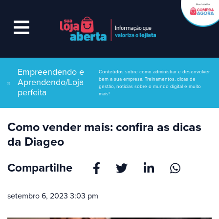
Empreendendo e
Conteúdos sobre como administrar e desenvolver
bem a sua empresa. Treinamentos, dicas de
Aprendendo/Loja
gestão, notícias sobre o mundo digital e muito
perfeita
mais!
Como vender mais: confira as dicas
da Diageo
Compartilhe
setembro 6, 2023 3:03 pm