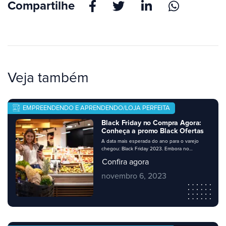
Compartilhe
Veja também
EMPREENDENDO E APRENDENDO/LOJA PERFEITA
Black Friday no Compra Agora:
Conheça a promo Black Ofertas
A data mais esperada do ano para o varejo
chegou: Black Friday 2023. Embora no
calendário a data esteja marcada para o dia 24
Confira agora
de novembro, muitos negócios apostam no
Black November ou Black Week, com diversas
novembro 6, 2023
promoções ao longo do mês ou da semana.
Seu negócio precisa estar preparado, e é claro
que, como […]