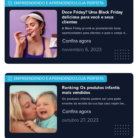
EMPREENDENDO E APRENDENDO/LOJA PERFEITA
Doce Friday? Uma Black Friday
deliciosa para você e seus
clientes
A Black Friday já está aí, prometendo boas
oportunidades para clientes e para o varejo de
vizinhança. Nessa época, muitos consumidores
Confira agora
se organizam para abastecer a despensa. Os
supermercados têm desempenhado um bom
novembro 6, 2023
papel na oferta de produtos que já são parte
do dia a dia do consumidor, a preços muito
mais favoráveis. Pensando nisso, […]
EMPREENDENDO E APRENDENDO/LOJA PERFEITA
Ranking: Os produtos infantis
mais vendidos
Os produtos infantis podem ser uma parte
enorme da receita da sua loja caso sejam bem
explorados. Eles são procurados o ano inteiro,
Confira agora
mas a busca por eles aumenta em datas
especiais como o dia das crianças. Existem
outubro 27, 2023
produtos infantis que são campeões de
vendas, e é nesses que sua loja deve investir.
Para saber […]