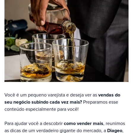
Você é um pequeno varejista e deseja ver as
vendas do
seu negócio subindo cada vez mais?
Preparamos esse
conteúdo especialmente para você!
Para ajudar você a descobrir
como vender mais
, reunimos
as dicas de um verdadeiro gigante do mercado, a
Diageo
,