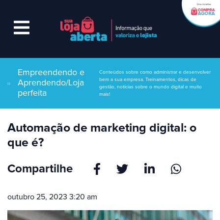
Empreendendo e
Conteúdos sobre como administrar e desenvolver
bem a sua empresa. Treinamentos, dicas de
Aprendendo/Loja
gestão, notícias sobre o mundo digital e muito
perfeita
mais!
Automação de marketing digital: o
que é?
Compartilhe
outubro 25, 2023 3:20 am