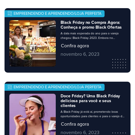
EMPREENDENDO E APRENDENDO/LOJA PERFEITA
Black Friday no Compra Agora:
Conheça a promo Black Ofertas
A data mais esperada do ano para o varejo
chegou: Black Friday 2023. Embora no
calendário a data esteja marcada para o dia 24
Confira agora
de novembro, muitos negócios apostam no
Black November ou Black Week, com diversas
novembro 6, 2023
promoções ao longo do mês ou da semana.
Seu negócio precisa estar preparado, e é claro
que, como […]
EMPREENDENDO E APRENDENDO/LOJA PERFEITA
Doce Friday? Uma Black Friday
deliciosa para você e seus
clientes
A Black Friday já está aí, prometendo boas
oportunidades para clientes e para o varejo de
vizinhança. Nessa época, muitos consumidores
Confira agora
se organizam para abastecer a despensa. Os
supermercados têm desempenhado um bom
novembro 6, 2023
papel na oferta de produtos que já são parte