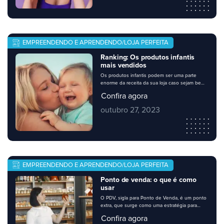
do dia a dia do consumidor, a preços muito
mais favoráveis. Pensando nisso, […]
EMPREENDENDO E APRENDENDO/LOJA PERFEITA
Ranking: Os produtos infantis
mais vendidos
Os produtos infantis podem ser uma parte
enorme da receita da sua loja caso sejam bem
explorados. Eles são procurados o ano inteiro,
Confira agora
mas a busca por eles aumenta em datas
especiais como o dia das crianças. Existem
outubro 27, 2023
produtos infantis que são campeões de
vendas, e é nesses que sua loja deve investir.
Para saber […]
EMPREENDENDO E APRENDENDO/LOJA PERFEITA
Ponto de venda: o que é como
usar
O PDV, sigla para Ponto de Venda, é um ponto
extra, que surge como uma estratégia para
vender mais, dentro do seu ponto permanente
Confira agora
– sua loja. Os pontos de venda são locais de