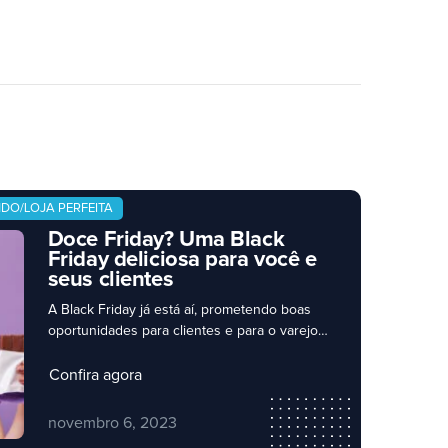
DO/LOJA PERFEITA
Doce Friday? Uma Black
Friday deliciosa para você e
seus clientes
A Black Friday já está aí, prometendo boas
oportunidades para clientes e para o varejo
de vizinhança. Nessa época, muitos
consumidores se organizam para abastecer a
Confira agora
despensa. Os supermercados têm
desempenhado um bom papel na oferta de
novembro 6, 2023
produtos que já são parte do dia a dia do