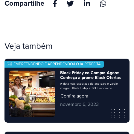
Compartilhe
Veja também
EMPREENDENDO E APRENDENDO/LOJA PERFEITA
Black Friday no Compra Agora:
Conheça a promo Black Ofertas
A data mais esperada do ano para o varejo
chegou: Black Friday 2023. Embora no
calendário a data esteja marcada para o dia 24
Confira agora
de novembro, muitos negócios apostam no
Black November ou Black Week, com diversas
novembro 6, 2023
promoções ao longo do mês ou da semana.
Seu negócio precisa estar preparado, e é claro
que, como […]