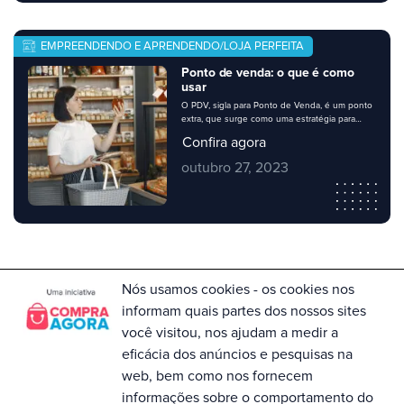
EMPREENDENDO E APRENDENDO/LOJA PERFEITA
Ponto de venda: o que é como
usar
O PDV, sigla para Ponto de Venda, é um ponto
extra, que surge como uma estratégia para
vender mais, dentro do seu ponto permanente
Confira agora
– sua loja. Os pontos de venda são locais de
destaque para exposições diferenciadas de
outubro 27, 2023
produtos, que chamam mais atenção por
ficarem em evidência. Ao longo do post você
vai entender […]
Nós usamos cookies - os cookies nos
informam quais partes dos nossos sites
Para dúvidas no Compra Agora entre em
contato com a Central de Atendimento no
você visitou, nos ajudam a medir a
telefone 0800 055 0073. Horário de
eficácia dos anúncios e pesquisas na
Funcionamento: Segunda à Sexta, das
09h às 18h
web, bem como nos fornecem
informações sobre o comportamento do