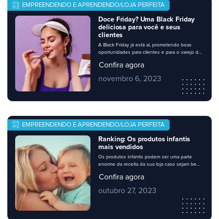
EMPREENDENDO E APRENDENDO/LOJA PERFEITA
Doce Friday? Uma Black Friday
deliciosa para você e seus
clientes
A Black Friday já está aí, prometendo boas
oportunidades para clientes e para o varejo de
vizinhança. Nessa época, muitos consumidores
Confira agora
se organizam para abastecer a despensa. Os
supermercados têm desempenhado um bom
novembro 6, 2023
papel na oferta de produtos que já são parte
do dia a dia do consumidor, a preços muito
mais favoráveis. Pensando nisso, […]
EMPREENDENDO E APRENDENDO/LOJA PERFEITA
Ranking: Os produtos infantis
mais vendidos
Os produtos infantis podem ser uma parte
enorme da receita da sua loja caso sejam bem
explorados. Eles são procurados o ano inteiro,
Confira agora
mas a busca por eles aumenta em datas
especiais como o dia das crianças. Existem
outubro 27, 2023
produtos infantis que são campeões de
vendas, e é nesses que sua loja deve investir.
Para saber […]