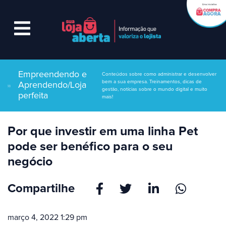
Empreendendo e
Conteúdos sobre como administrar e desenvolver
bem a sua empresa. Treinamentos, dicas de
Aprendendo/Loja
gestão, notícias sobre o mundo digital e muito
perfeita
mais!
Por que investir em uma linha Pet
pode ser benéfico para o seu
negócio
Compartilhe
março 4, 2022 1:29 pm